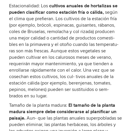
cultivos anuales de hortalizas se
Estacionalidad: Los
pueden clasificar como estación fría o cálida,
según
el clima que prefieran. Los cultivos de la estación fría
(por ejemplo, brócoli, espinacas, guisantes, rábanos,
coles de Bruselas, remolacha y col rizada) producen
una mejor calidad o cantidad de productos comesti-
bles en la primavera y el otoño cuando las temperatu-
ras son más frescas. Aunque estos vegetales se
pueden cultivar en los calurosos meses de verano,
requerirán mayor mantenimiento, ya que tienden a
enrollarse rápidamente con el calor. Una vez que se
cosechan estos cultivos, los cul- tivos anuales de la
estación cálida (por ejemplo, berenjenas, tomates,
pepinos, melones) pueden ser sustituidos o sem-
brados en su lugar.
El tamaño de la planta
Tamaño de la planta madura:
madura siempre debe considerarse al planificar un
paisaje.
Aun- que las plantas anuales superpobladas se
pueden eliminar, las plantas herbáceas, los árboles y
los arbustos exigen una inversión a largo plazo y