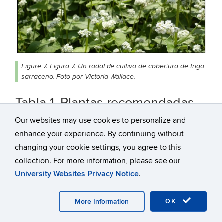
Figure 7. Figura 7. Un rodal de cultivo de cobertura de trigo
sarraceno. Foto por Victoria Wallace.
Tabla 1. Plantas recomendadas
para uso en un paisaje
Our websites may use cookies to personalize and
comestible:
enhance your experience. By continuing without
changing your cookie settings, you agree to this
Planta
Parte comestible
Bene
collection. For more information, please see our
Usos
University Websites Privacy Notice
.
Albahaca
Hojas
Colo
OK
More Information
Remolacha
Hojas, raíces
Colo