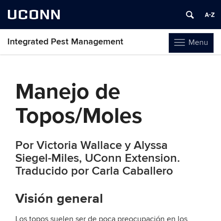
UCONN
Integrated Pest Management
Menu
Toggle
navigation
Skip
to
Manejo de
content
Topos/Moles
Por Victoria Wallace y Alyssa
Siegel-Miles, UConn Extension.
Traducido por Carla Caballero
Visión general
Los topos suelen ser de poca preocupación en los