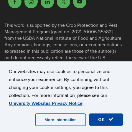
This work is supported by the Crop Protection and Pest
Management Program [grant no. 2021-70006-35582]
from the USDA National Institute of Food and Agriculture.
Any opinions, findings, conclusions, or recommendations
expressed in this publication are those of the author(s)
and do not necessarily reflect the view of the U.S.
Department of Agriculture.
Our websites may use cookies to personalize and
enhance your experience. By continuing without
©
University of Connecticut
changing your cookie settings, you agree to this
Disclaimers, Privacy & Copyright
collection. For more information, please see our
Accessibility
University Websites Privacy Notice
.
Webmaster Login
A-Z Index
OK
More Information