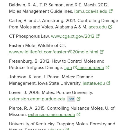
Baldwin, R. A., T. P. Salmon, and R.E. Marsh. 2012.
Moles Management Guidelines.
ipm.ucdavis.edu
Carter, B. and J. Armstrong. 2021. Controlling Damage
from Moles and Voles. Alabama A & M.
aces.edu
CT Phosphorus Law.
www.cga.ct.gov/2012
Eastern Mole. Wildlife of CT.
www.wildlifeofct.com/eastern%20mole.html
Fresenburg, B. 2012. How to Control Moles and
Reduce Turfgrass Damage.
ipm
.missouri.edu
Johnson, K. and J. Pease. Moles: Damage
Management. Iowa State University.
iastate.edu
Loven, J. 2005. Moles. Purdue University.
extension.entm.purdue.edu
.pdf
Pierce, R. A. 2015. Controlling Nuisance Moles. U. of
Missouri.
extension.missouri.edu
University of Kentucky. Trapping Moles. Forestry and