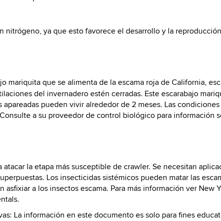
on nitrógeno, ya que esto favorece el desarrollo y la reproducció
o mariquita que se alimenta de la escama roja de California, e
ntilaciones del invernadero estén cerradas. Este escarabajo mar
 apareadas pueden vivir alrededor de 2 meses. Las condiciones
 Consulte a su proveedor de control biológico para información so
a atacar la etapa más susceptible de crawler. Se necesitan aplic
uperpuestas. Los insecticidas sistémicos pueden matar las esca
en asfixiar a los insectos escama. Para más información ver Ne
ntals.
ivas: La información en este documento es solo para fines educ