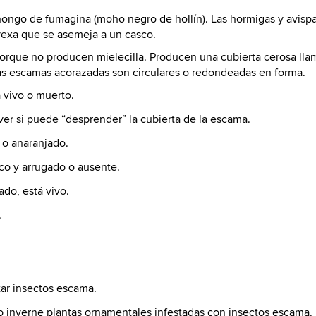
hongo de fumagina (moho negro de hollín). Las hormigas y avispa
vexa que se asemeja a un casco.
orque no producen mielecilla. Producen una cubierta cerosa llam
Las escamas acorazadas son circulares o redondeadas en forma.
á vivo o muerto.
ver si puede “desprender” la cubierta de la escama.
o anaranjado.
eco y arrugado o ausente.
ado, está vivo.
.
tar insectos escama.
no inverne plantas ornamentales infestadas con insectos escama.