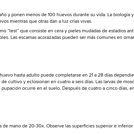
o y ponen menos de 100 huevos durante su vida. La biología y e
s mientras que otras dan a luz crías vivas.
 “test” que consiste en cera y pieles mudadas de estadios anteri
ariables. Las escamas acorazadas pueden ser más comunes en orn
e huevo hasta adulto puede completarse en 21 a 28 días dependi
 de cultivo y eclosionan en cuatro a seis días. Las larvas de mos
pupación ocurre en el suelo. Después de cuatro a cinco días, e
de mano de 20-30x. Observe las superficies superior e inferior de 