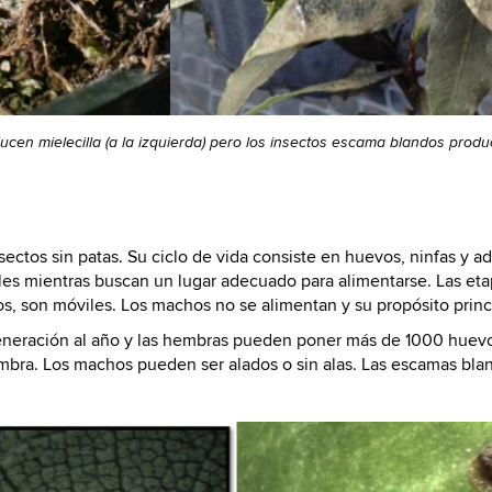
en mielecilla (a la izquierda) pero los insectos escama blandos produce
ctos sin patas. Su ciclo de vida consiste en huevos, ninfas y adu
es mientras buscan un lugar adecuado para alimentarse. Las etap
os, son móviles. Los machos no se alimentan y su propósito princip
neración al año y las hembras pueden poner más de 1000 huevo
hembra. Los machos pueden ser alados o sin alas. Las escamas b