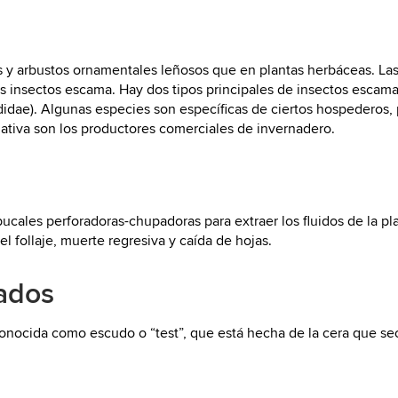
 arbustos ornamentales leñosos que en plantas herbáceas. Las p
los insectos escama. Hay dos tipos principales de insectos esca
idae). Algunas especies son específicas de ciertos hospederos,
rmativa son los productores comerciales de invernadero.
bucales perforadoras-chupadoras para extraer los fluidos de la p
el follaje, muerte regresiva y caída de hojas.
ados
conocida como escudo o “test”, que está hecha de la cera que s