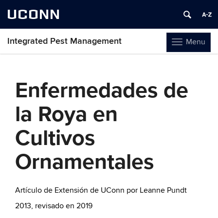
UCONN
Integrated Pest Management
Menu
Toggle
navigation
Skip
to
Enfermedades de
content
la Roya en
Cultivos
Ornamentales
Artículo de Extensión de UConn por Leanne Pundt
2013, revisado en 2019