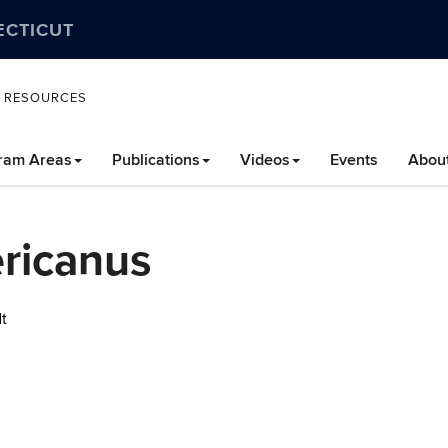
ECTICUT
L RESOURCES
ram Areas
Publications
Videos
Events
Abou
ricanus
t