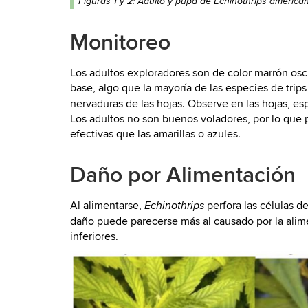
Figuras 1 y 2: Adulto y pupa de Echinothrips americanu
Monitoreo
Los adultos exploradores son de color marrón osc
base, algo que la mayoría de las especies de trip
nervaduras de las hojas. Observe en las hojas, esp
Los adultos no son buenos voladores, por lo que 
efectivas que las amarillas o azules.
Daño por Alimentación
Al alimentarse,
perfora las células de
Echinothrips
daño puede parecerse más al causado por la alime
inferiores.