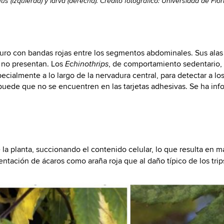
s (izquierda) y larva (derecha). Crédito fotográfico: Universidad de Flor
uro con bandas rojas entre los segmentos abdominales. Sus alas 
s no presentan. Los
, de comportamiento sedentario, 
Echinothrips
ecialmente a lo largo de la nervadura central, para detectar a lo
puede que no se encuentren en las tarjetas adhesivas. Se ha inf
 la planta, succionando el contenido celular, lo que resulta en m
ntación de ácaros como araña roja que al daño típico de los trip