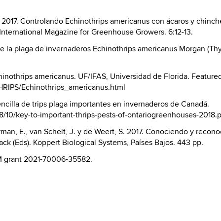
 2017. Controlando Echinothrips americanus con ácaros y chinc
International Magazine for Greenhouse Growers. 6:12-13.
a de la plaga de invernaderos Echinothrips americanus Morgan (T
Echinothrips americanus. UF/IFAS, Universidad de Florida. Feature
HRIPS/Echinothrips_americanus.html
encilla de trips plaga importantes en invernaderos de Canadá.
018/10/key-to-important-thrips-pests-of-ontariogreenhouses-2018.
rman, E., van Schelt, J. y de Weert, S. 2017. Conociendo y recono
ack (Eds). Koppert Biological Systems, Países Bajos. 443 pp.
M grant 2021-70006-35582.