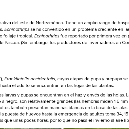
nativa del este de Norteamérica. Tiene un amplio rango de hosp
as.
se ha convertido en un problema creciente en la
Echinothrips
 follaje tropical.
fue reportado por primera vez en p
Echinothrips
or de Pascua. (Sin embargo, los productores de invernaderos en C
T),
, cuyas etapas de pupa y prepupa se 
Frankliniella occidentalis
asta el adulto se encuentran en las hojas de las plantas.
las larvas y pupas se encuentran en el haz y envés de las hojas. 
uro a negro, son relativamente grandes (las hembras miden 1.6 m
ultos también presentan manchas blancas en la base de las alas. E
la puesta de huevos hasta la emergencia de adultos toma 34, 15 y 
 que unas pocas horas, por lo que no pasa el invierno al aire li