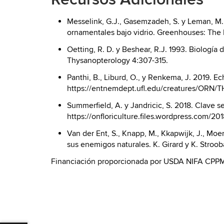
Messelink, G.J., Gasemzadeh, S. y Leman, M.
ornamentales bajo vidrio. Greenhouses: The 
Oetting, R. D. y Beshear, R.J. 1993. Biologí
Thysanopterology 4:307-315.
Panthi, B., Liburd, O., y Renkema, J. 2019. 
https://entnemdept.ufl.edu/creatures/ORN/T
Summerfield, A. y Jandricic, S. 2018. Clave s
https://onfloriculture.files.wordpress.com/2
Van der Ent, S., Knapp, M., Kkapwijk, J., Moe
sus enemigos naturales. K. Girard y K. Stroob
Financiación proporcionada por USDA NIFA CPP