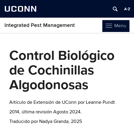
UCONN
Integrated Pest Management
Menu
Toggle
navigation
Skip
to
Control Biológico
content
de Cochinillas
Algodonosas
Artículo de Extensión de UConn por Leanne Pundt
2014, última revisión Agosto 2024.
Traducido por Nadya Granda, 2025