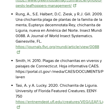
https://www.greenhousemag.com/article/gm0613-
pests-leafhoppers-management/
Rung, A., S.E. Halbert, D.C. Ziesk, y R.J. Gill. 2009.
Una chicharrita plaga de plantas de la familia de la
menta, Eupteryx decemnotata Rey, chicharrita de
Liguria, nueva en América del Norte. Insect Mundi
0088. A Journal of World Insect Systematics.
Gainesville, FL.
https://journals.flvc.org/mundi/article/view/0088
Smith, H. 2010. Plagas de chicharritas en viveros y
paisajes de Connecticut. Hoja informativa CAES.
https://portal.ct.gov/-/media/CAES/DOCUMENTS/Publi
la=en
Tasi, A. y A. Lucky. 2020. Chicharrita de Liguria.
University of Florida Featured Creatures. EENY-
750
https://entnemdept.ufl.edu/creatures/VEG/LEAF/Ligur