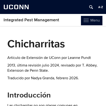
UCONN
Integrated Pest Management
Menu
Toggle
navigation
Skip
to
Chicharritas
content
Artículo de Extensión de UConn por Leanne Pundt
2013, última revisión julio 2024, revisado por T. Abbey,
Extension de Penn State.
Traducido por Nadya Granda, febrero 2026.
Introducción
Las chicharritas no son plagas comunes en