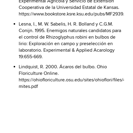
Experimental Agrícola y Servicio de Extensión
Cooperativa de la Universidad Estatal de Kansas.
https://www.bookstore.ksre.ksu.edu/pubs/MF2939.pdf
Lesna, I., M. W. Sabelis, H. R. Bolland y C.G.M.
Conijn. 1995. Enemigos naturales candidatos para
el control de Rhizoglyphus robini en bulbos de
lirio: Exploración en campo y preselección en
laboratorio. Experimental & Applied Acarology
19:655-669.
Lindquist, R. 2000. Ácaros del bulbo. Ohio
Floriculture Online.
https://ohiofloriculture.osu.edu/sites/ohioflori/files/d6/fi
mites.pdf