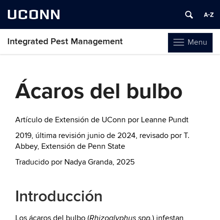
UCONN
Integrated Pest Management
Menu
Toggle
navigation
Skip
to
Ácaros del bulbo
content
Artículo de Extensión de UConn por Leanne Pundt
2019, última revisión junio de 2024, revisado por T.
Abbey, Extensión de Penn State
Traducido por Nadya Granda, 2025
Introducción
Los ácaros del bulbo (
) infestan
Rhizoglyphus spp.