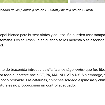
hada de las plantas (Foto de L. Pundt) y ninfa (Foto de S. Akin).
apel blanco para buscar ninfas y adultos. Se pueden usar trampa
emana. Los adultos vuelan cuando se les molesta o se esconden b
ad.
itoide bracónida introducida (
) que fue lib
Peristenus digoneutis
 todo el noreste hacia CT, PA, MA, NH, VT y NY. Sin embargo, s
es poco probable. Las catarinas, chinches soldado espinosas y ch
aturales no proporcionan un control adecuado.