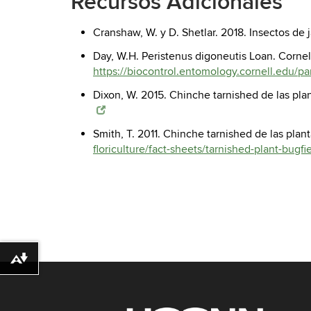
Recursos Adicionales
Cranshaw, W. y D. Shetlar. 2018. Insectos de j
Day, W.H. Peristenus digoneutis Loan. Cornel
https://biocontrol.entomology.cornell.edu/pa
Dixon, W. 2015. Chinche tarnished de las plan
Smith, T. 2011. Chinche tarnished de las pla
floriculture/fact-sheets/tarnished-plant-bugf
Download alternative formats ...