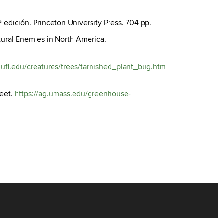
ª edición. Princeton University Press. 704 pp.
atural Enemies in North America.
.ufl.edu/creatures/trees/tarnished_plant_bug.htm
heet.
https://ag.umass.edu/greenhouse-