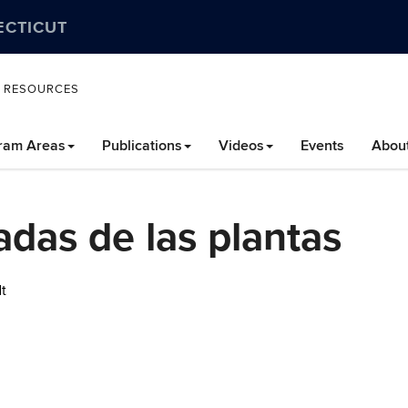
ECTICUT
L RESOURCES
ram Areas
Publications
Videos
Events
Abou
das de las plantas
t